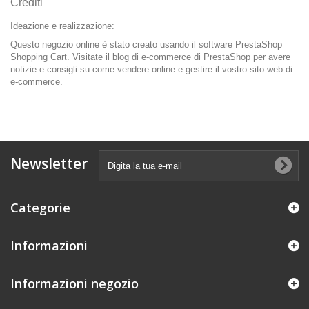
Crediti
Ideazione e realizzazione:
Questo negozio online è stato creato usando
il software PrestaShop
Shopping Cart
. Visitate il blog di e-commerce di PrestaShop
per avere
notizie e consigli su come vendere online e gestire il vostro sito web di
e-commerce.
Newsletter
Categorie
Informazioni
Informazioni negozio