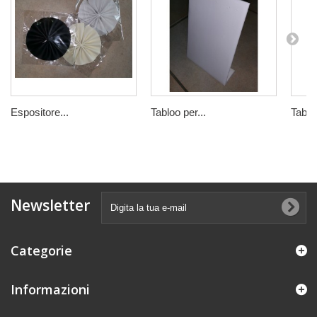
Espositore...
Tabloo per...
Tabloo
Newsletter
Categorie
Informazioni