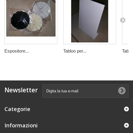
Espositore...
Tabloo per...
Tabloo
Newsletter
Categorie
Informazioni