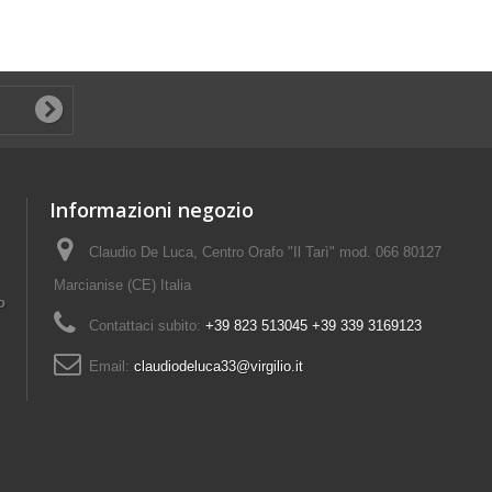
Informazioni negozio
Claudio De Luca, Centro Orafo "Il Tarì" mod. 066 80127
Marcianise (CE) Italia
o
Contattaci subito:
+39 823 513045 +39 339 3169123
Email:
claudiodeluca33@virgilio.it