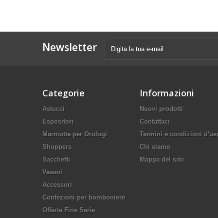
Newsletter
Categorie
Informazioni
Astucci
Nuovi prodotti
Espositori
Contattaci
Marmotte per Orologi
Termini e condizioni d'us
Shoppers
Chi siamo
Sacchetti
Mappa del sito
Vassoi
Accessori
Confezioni per bomboniere
Offerte Fine Serie