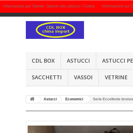
Informazioni per l'utente: Questo sito utilizza i Cookie.
Informazioni sui 
Contattaci subito:
+39 823 513045 +39 339 3169123
CDL BOX
ASTUCCI
ASTUCCI PE
SACCHETTI
VASSOI
VETRINE
Astucci
Economici
Serie Eccellente bronzo