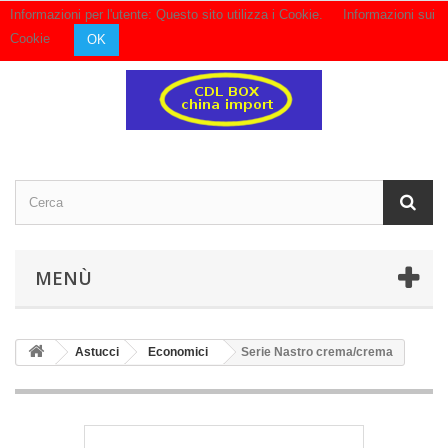
Informazioni per l'utente: Questo sito utilizza i Cookie.
Informazioni sui
Contattaci
Accedi
Cookie
OK
MENÙ
Astucci
Economici
Serie Nastro crema/crema